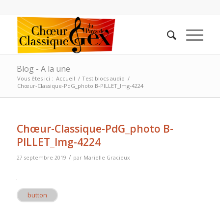
Blog - A la une
Vous êtes ici :
Accueil
/
Test blocs audio
/
Chœur-Classique-PdG_photo B-PILLET_Img-4224
Chœur-Classique-PdG_photo B-
PILLET_Img-4224
/
27 septembre 2019
par
Marielle Gracieux
button