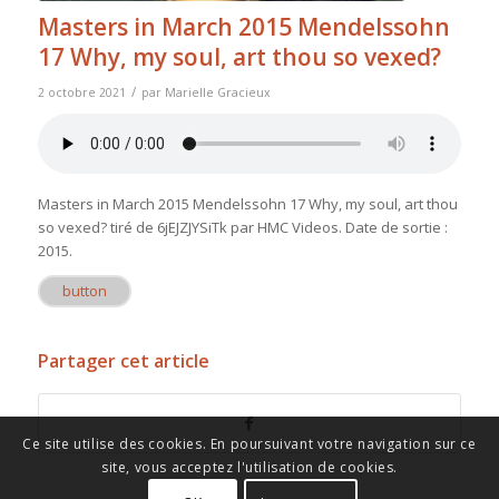
Masters in March 2015 Mendelssohn
17 Why, my soul, art thou so vexed?
/
2 octobre 2021
par
Marielle Gracieux
Masters in March 2015 Mendelssohn 17 Why, my soul, art thou
so vexed?
tiré de
6jEJZJYSiTk
par HMC Videos. Date de sortie :
2015.
button
Partager cet article
Ce site utilise des cookies. En poursuivant votre navigation sur ce
site, vous acceptez l'utilisation de cookies.