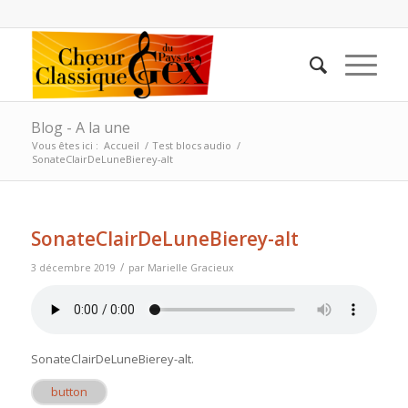
Blog - A la une
Vous êtes ici :
Accueil
/
Test blocs audio
/
SonateClairDeLuneBierey-alt
SonateClairDeLuneBierey-alt
/
3 décembre 2019
par
Marielle Gracieux
SonateClairDeLuneBierey-alt
.
button