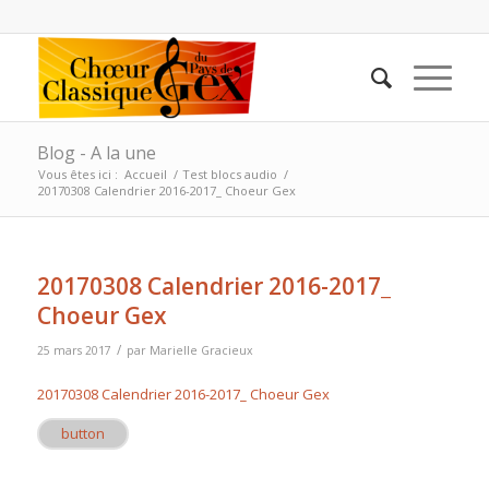
Blog - A la une
Vous êtes ici :
Accueil
/
Test blocs audio
/
20170308 Calendrier 2016-2017_ Choeur Gex
20170308 Calendrier 2016-2017_
Choeur Gex
/
25 mars 2017
par
Marielle Gracieux
20170308 Calendrier 2016-2017_ Choeur Gex
button