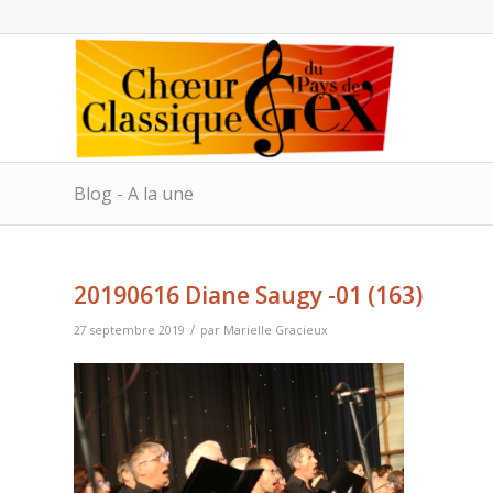
Blog - A la une
20190616 Diane Saugy -01 (163)
/
27 septembre 2019
par
Marielle Gracieux