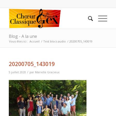
Blog - A la une
Vous êtes ici :
Accueil
/
Test blocs audio
/
20200705_143019
20200705_143019
/
5 juillet 2020
par
Marielle Gracieux