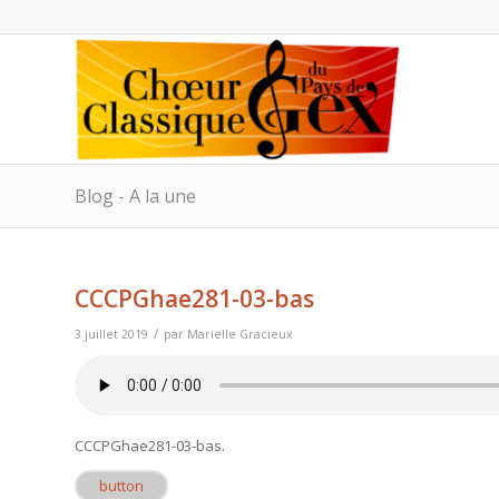
Blog - A la une
CCCPGhae281-03-bas
/
3 juillet 2019
par
Marielle Gracieux
CCCPGhae281-03-bas
.
button