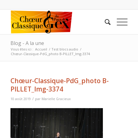
Blog - A la une
Vous êtes ici :
Accueil
/
Test blocs audio
/
Chœur-Classique-PdG_photo B-PILLET_Img-3374
Chœur-Classique-PdG_photo B-
PILLET_Img-3374
/
10 août 2019
par
Marielle Gracieux