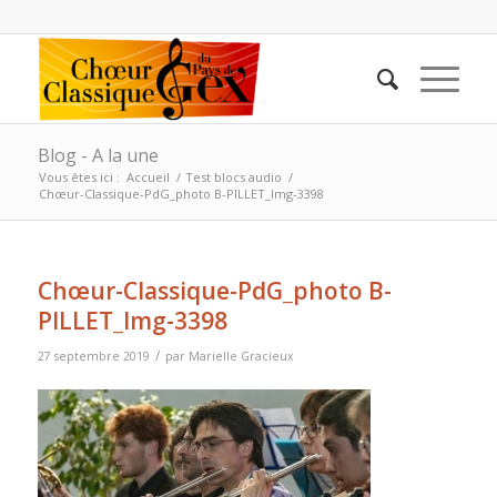
Blog - A la une
Vous êtes ici :
Accueil
/
Test blocs audio
/
Chœur-Classique-PdG_photo B-PILLET_Img-3398
Chœur-Classique-PdG_photo B-
PILLET_Img-3398
/
27 septembre 2019
par
Marielle Gracieux