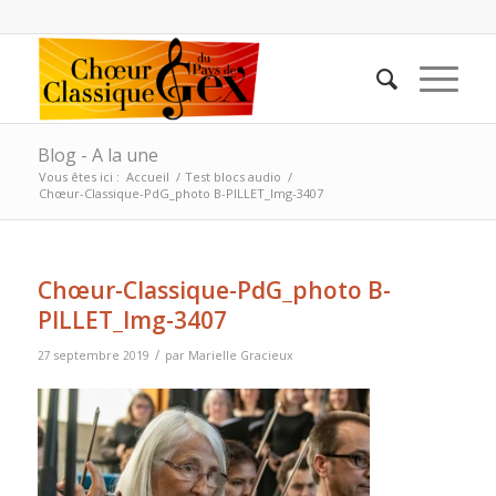
Blog - A la une
Vous êtes ici :
Accueil
/
Test blocs audio
/
Chœur-Classique-PdG_photo B-PILLET_Img-3407
Chœur-Classique-PdG_photo B-
PILLET_Img-3407
/
27 septembre 2019
par
Marielle Gracieux