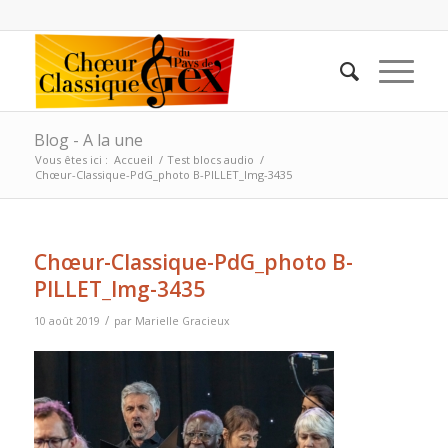
Blog - A la une
Vous êtes ici :
Accueil
/
Test blocs audio
/
Chœur-Classique-PdG_photo B-PILLET_Img-3435
Chœur-Classique-PdG_photo B-
PILLET_Img-3435
/
10 août 2019
par
Marielle Gracieux