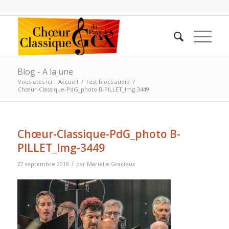
Blog - A la une
Vous êtes ici :
Accueil
/
Test blocs audio
/
Chœur-Classique-PdG_photo B-PILLET_Img-3449
Chœur-Classique-PdG_photo B-
PILLET_Img-3449
/
27 septembre 2019
par
Marielle Gracieux