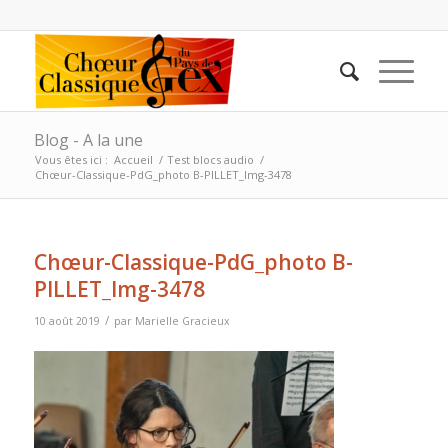
Blog - A la une
Vous êtes ici :
Accueil
/
Test blocs audio
/
Chœur-Classique-PdG_photo B-PILLET_Img-3478
Chœur-Classique-PdG_photo B-
PILLET_Img-3478
/
10 août 2019
par
Marielle Gracieux