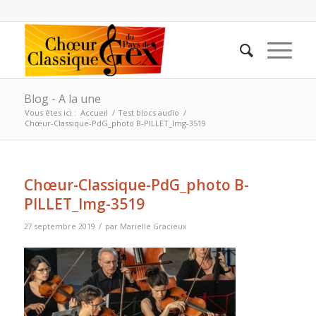
Blog - A la une
Vous êtes ici :
Accueil
/
Test blocs audio
/
Chœur-Classique-PdG_photo B-PILLET_Img-3519
Chœur-Classique-PdG_photo B-
PILLET_Img-3519
/
27 septembre 2019
par
Marielle Gracieux