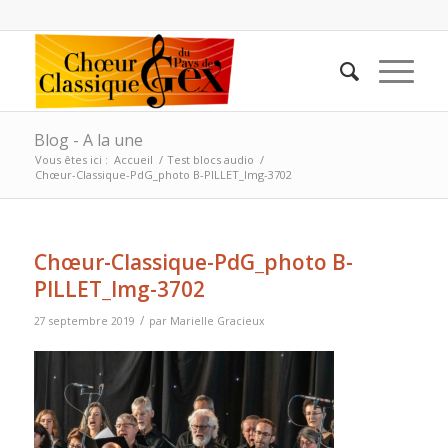
Blog - A la une
Vous êtes ici :
Accueil
/
Test blocs audio
/
Chœur-Classique-PdG_photo B-PILLET_Img-3702
Chœur-Classique-PdG_photo B-
PILLET_Img-3702
/
27 septembre 2019
par
Marielle Gracieux