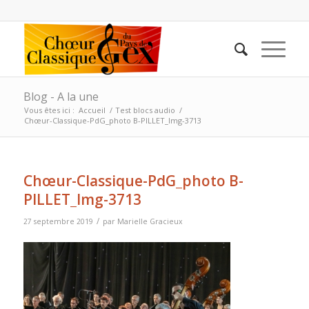
Blog - A la une
Vous êtes ici :
Accueil
/
Test blocs audio
/
Chœur-Classique-PdG_photo B-PILLET_Img-3713
Chœur-Classique-PdG_photo B-
PILLET_Img-3713
/
27 septembre 2019
par
Marielle Gracieux