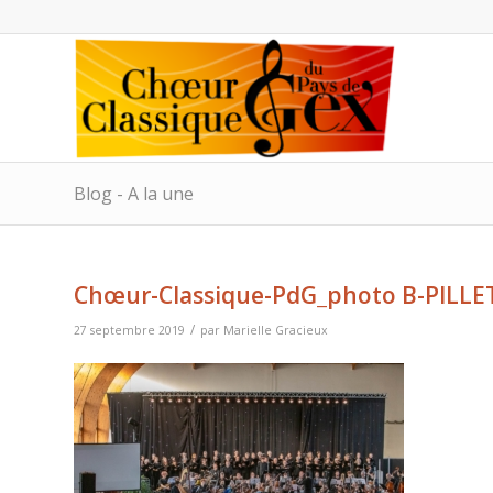
Blog - A la une
Chœur-Classique-PdG_photo B-PILLE
/
27 septembre 2019
par
Marielle Gracieux