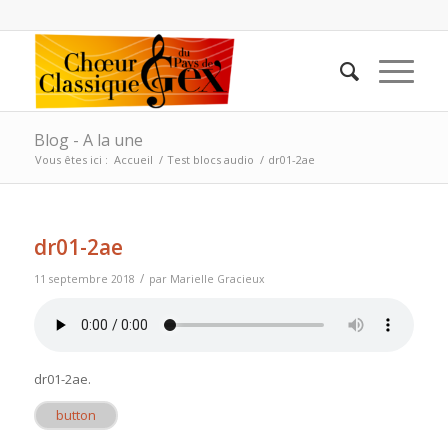
Blog - A la une
Vous êtes ici :
Accueil
/
Test blocs audio
/
dr01-2ae
dr01-2ae
/
11 septembre 2018
par
Marielle Gracieux
dr01-2ae
.
button