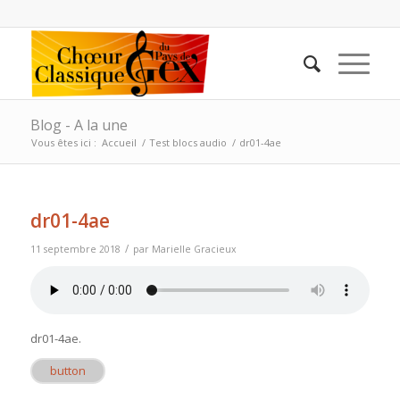
Blog - A la une
Vous êtes ici :
Accueil
/
Test blocs audio
/
dr01-4ae
dr01-4ae
/
11 septembre 2018
par
Marielle Gracieux
dr01-4ae
.
button