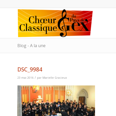
Blog - A la une
DSC_9984
/
23 mai 2016
par
Marielle Gracieux