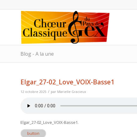
Blog - A la une
Elgar_27-02_Love_VOIX-Basse1
/
12 octobre 2025
par
Marielle Gracieux
Elgar_27-02_Love_VOIX-Basse1
.
button