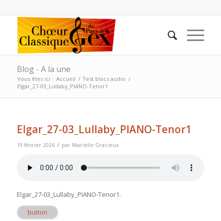
Blog - A la une
Vous êtes ici :
Accueil
/
Test blocs audio
/
Elgar_27-03_Lullaby_PIANO-Tenor1
Elgar_27-03_Lullaby_PIANO-Tenor1
/
19 février 2026
par
Marielle Gracieux
Elgar_27-03_Lullaby_PIANO-Tenor1
.
button