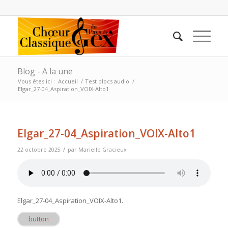
Blog - A la une
Vous êtes ici :
Accueil
/
Test blocs audio
/
Elgar_27-04_Aspiration_VOIX-Alto1
Elgar_27-04_Aspiration_VOIX-Alto1
/
22 octobre 2025
par
Marielle Gracieux
Elgar_27-04_Aspiration_VOIX-Alto1
.
button