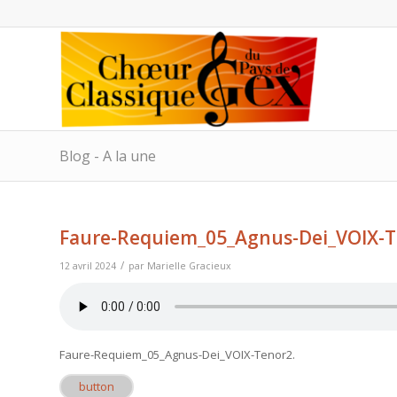
Blog - A la une
Faure-Requiem_05_Agnus-Dei_VOIX-
/
12 avril 2024
par
Marielle Gracieux
Faure-Requiem_05_Agnus-Dei_VOIX-Tenor2
.
button