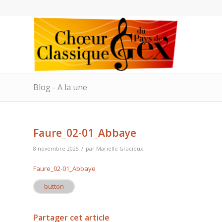
Blog - A la une
Faure_02-01_Abbaye
/
8 novembre 2025
par
Marielle Gracieux
Faure_02-01_Abbaye
button
Partager cet article