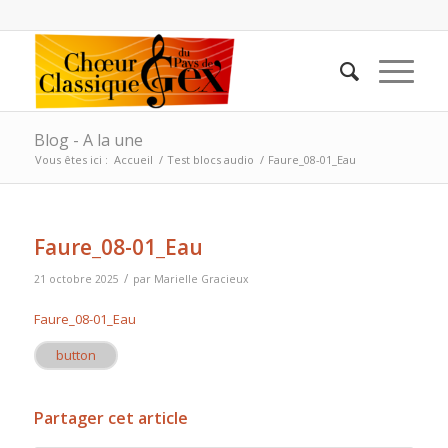
Blog - A la une
Vous êtes ici :
Accueil
/
Test blocs audio
/
Faure_08-01_Eau
Faure_08-01_Eau
/
21 octobre 2025
par
Marielle Gracieux
Faure_08-01_Eau
button
Partager cet article