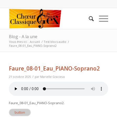
Blog - A la une
Vous êtes ici :
Accueil
/
Test blocs audio
/
Faure_08-01_Eau_PIANO-Soprano2
Faure_08-01_Eau_PIANO-Soprano2
/
21 octobre 2025
par
Marielle Gracieux
Faure_08-01_Eau_PIANO-Soprano2
.
button