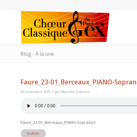
Blog - A la une
Faure_23-01_Berceaux_PIANO-Sopra
/
30 novembre 2025
par
Marielle Gracieux
Faure_23-01_Berceaux_PIANO-Soprano2
.
button