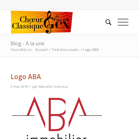
Blog - A la une
Vous êtes ici :
Accueil
/
Test blocs audio
/
Logo ABA
Logo ABA
/
3 mai 2019
par
Marielle Gracieux