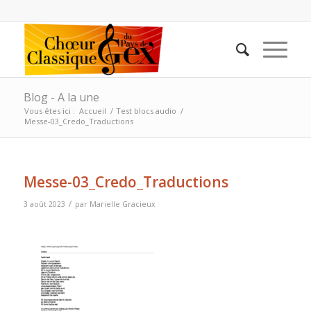
Blog - A la une
Vous êtes ici :
Accueil
/
Test blocs audio
/
Messe-03_Credo_Traductions
Messe-03_Credo_Traductions
/
3 août 2023
par
Marielle Gracieux