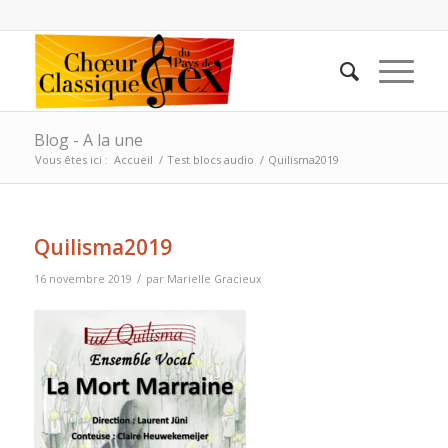
Blog - A la une
Vous êtes ici :
Accueil
/
Test blocs audio
/
Quilisma2019
Quilisma2019
/
16 novembre 2019
par
Marielle Gracieux