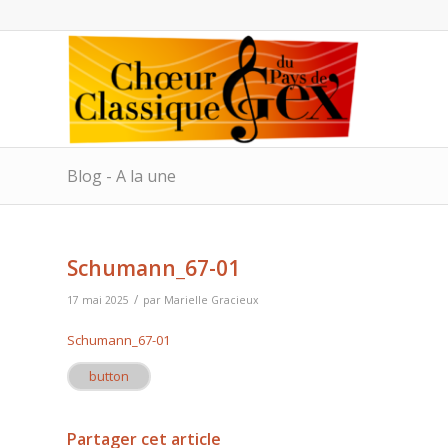
Blog - A la une
Schumann_67-01
/
17 mai 2025
par
Marielle Gracieux
Schumann_67-01
button
Partager cet article