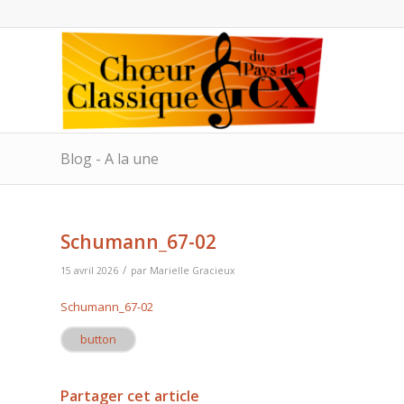
Blog - A la une
Schumann_67-02
/
15 avril 2026
par
Marielle Gracieux
Schumann_67-02
button
Partager cet article