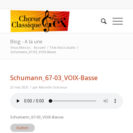
Blog - A la une
Vous êtes ici :
Accueil
/
Test blocs audio
/
Schumann_67-03_VOIX-Basse
Schumann_67-03_VOIX-Basse
/
23 mai 2025
par
Marielle Gracieux
Schumann_67-03_VOIX-Basse
.
button