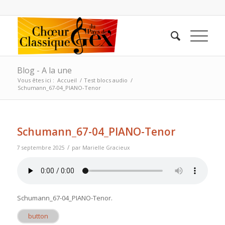
Blog - A la une
Vous êtes ici :
Accueil
/
Test blocs audio
/
Schumann_67-04_PIANO-Tenor
Schumann_67-04_PIANO-Tenor
/
7 septembre 2025
par
Marielle Gracieux
Schumann_67-04_PIANO-Tenor
.
button