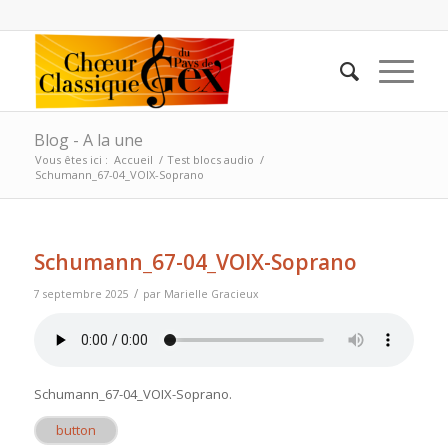
Blog - A la une
Vous êtes ici :
Accueil
/
Test blocs audio
/
Schumann_67-04_VOIX-Soprano
Schumann_67-04_VOIX-Soprano
/
7 septembre 2025
par
Marielle Gracieux
Schumann_67-04_VOIX-Soprano
.
button