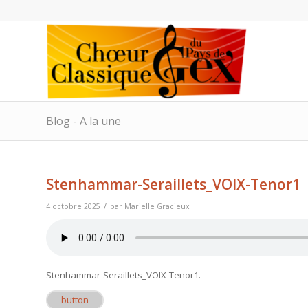
Blog - A la une
Stenhammar-Seraillets_VOIX-Tenor1
/
4 octobre 2025
par
Marielle Gracieux
Stenhammar-Seraillets_VOIX-Tenor1
.
button