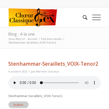
Blog - A la une
Vous êtes ici :
Accueil
/
Test blocs audio
/
Stenhammar-Seraillets_VOIX-Tenor2
Stenhammar-Seraillets_VOIX-Tenor2
/
4 octobre 2025
par
Marielle Gracieux
Stenhammar-Seraillets_VOIX-Tenor2
.
button