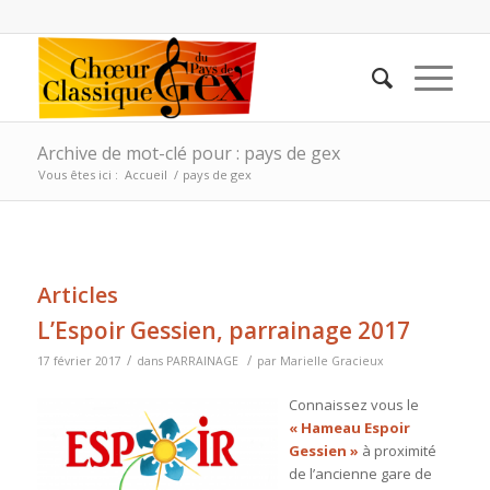
Archive de mot-clé pour : pays de gex
Vous êtes ici :
Accueil
/
pays de gex
Articles
L’Espoir Gessien, parrainage 2017
/
/
17 février 2017
dans
PARRAINAGE
par
Marielle Gracieux
Connaissez vous le
« Hameau Espoir
Gessien »
à proximité
de l’ancienne gare de