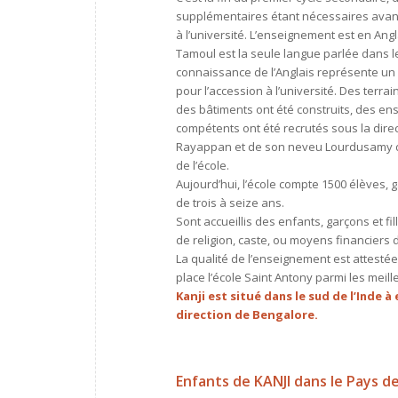
supplémentaires étant nécessaires avan
à l’université. L’enseignement est en Angl
Tamoul est la seule langue parlée dans le
connaissance de l’Anglais représente un
pour l’accession à l’université. Des terrai
des bâtiments ont été construits, des en
compétents ont été recrutés sous la dire
Rayappan et de son neveu Lourdusamy 
de l’école.
Aujourd’hui, l’école compte 1500 élèves, g
de trois à seize ans.
Sont accueillis des enfants, garçons et fil
de religion, caste, ou moyens financiers d
La qualité de l’enseignement est attestée
place l’école Saint Antony parmi les meil
Kanji est situé
dans le sud de l’Inde
à 
direction de Bengalore.
Enfants de KANJI dans le Pays d