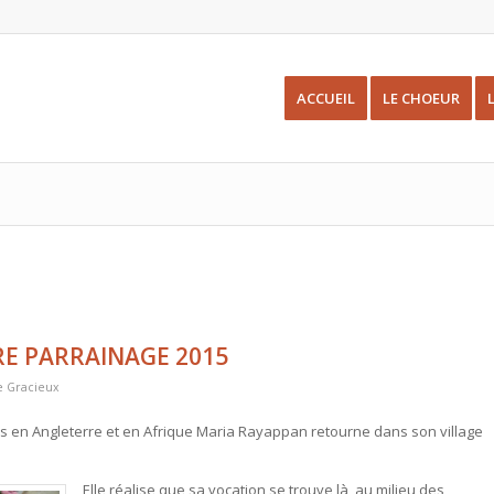
ACCUEIL
LE CHOEUR
RE PARRAINAGE 2015
e Gracieux
s en Angleterre et en Afrique Maria Rayappan retourne dans son village
Elle réalise que sa vocation se trouve là, au milieu des