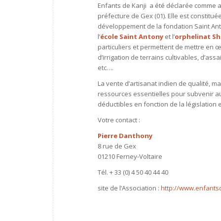
Enfants de Kanji a été déclarée comme ass
préfecture de Gex (01). Elle est constit
développement
de la fondation Saint An
l’
école Saint Antony
et l’
orphelinat Sh
particuliers et permettent de mettre en œu
d’irrigation de terrains cultivables, d’as
etc….
La vente d’artisanat indien de qualité, ma
ressources essentielles pour subvenir aux
déductibles en fonction de la législation 
Votre contact :
Pierre Danthony
8 rue de Gex
01210 Ferney-Voltaire
Tél. + 33 (0) 4 50 40 44 40
site de l’Association :
http://www.enfantsd