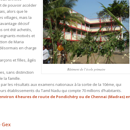
t de pouvoir accéder
ais, alors que le
s villages, mais la
 avantage décisif
ns ont été achetés,
seignants motivés et
ction de Maria
désormais en charge
arçons et filles, âgés
Bâtiment de l’école primaire
les, sans distinction
e la famille.
 par les résultats aux examens nationaux à la sortie de la 10éme, qui
leurs établissements du Tamil Nadu qui compte 70 millions d’habitants.
environ 4 heures de route de Pondichéry ou de Chennai (Madras) e
e Gex