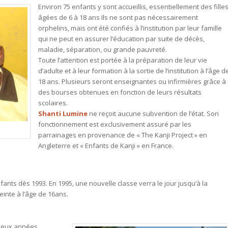
Environ 75 enfants y sont accueillis, essentiellement des filles
âgées de 6 à 18 ans Ils ne sont pas nécessairement
orphelins, mais ont été confiés à l’institution par leur famille
qui ne peut en assurer l’éducation par suite de décès,
maladie, séparation, ou grande pauvreté.
Toute l’attention est portée à la préparation de leur vie
d’adulte et à leur formation à la sortie de l’institution à l’âge d
18 ans. Plusieurs seront enseignantes ou infirmières grâce à
des bourses obtenues en fonction de leurs résultats
scolaires.
Shanti Lumine
ne reçoit aucune subvention de l’état. Son
fonctionnement est exclusivement assuré par les
parrainages en provenance de « The Kanji Project » en
Angleterre et « Enfants de Kanji » en France.
fants dès 1993. En 1995, une nouvelle classe verra le jour jusqu’à la
einte à l’âge de 16ans.
, deux années