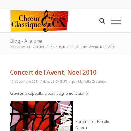
Blog - A la une
Vous êtes ici :
Accueil
/
LE CHŒUR
/
Concert de l’Avent, Noel 2010
Concert de l’Avent, Noel 2010
/
/
10 décembre 2011
dans
LE CHŒUR
par
Marielle Gracieux
Œuvres a cappella, accompagnement piano
Partenaire : Piccolo
Opera