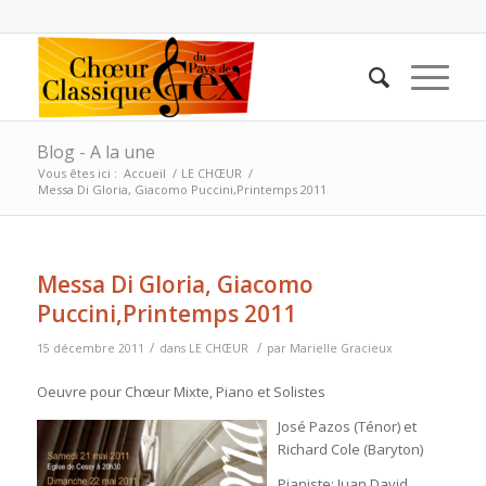
Blog - A la une
Vous êtes ici :
Accueil
/
LE CHŒUR
/
Messa Di Gloria, Giacomo Puccini,Printemps 2011
Messa Di Gloria, Giacomo
Puccini,Printemps 2011
/
/
15 décembre 2011
dans
LE CHŒUR
par
Marielle Gracieux
Oeuvre pour Chœur Mixte, Piano et Solistes
José Pazos (Ténor) et
Richard Cole (Baryton)
Pianiste: Juan David