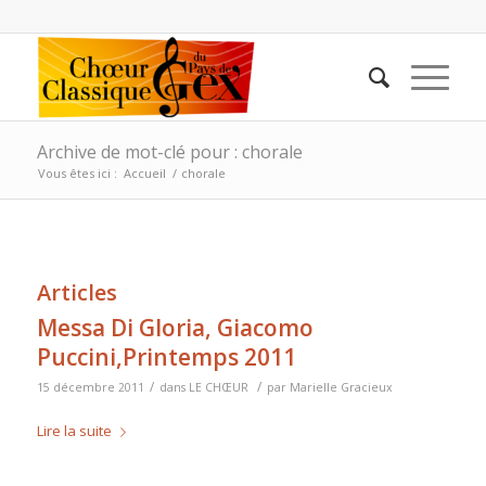
Archive de mot-clé pour : chorale
Vous êtes ici :
Accueil
/
chorale
Articles
Messa Di Gloria, Giacomo
Puccini,Printemps 2011
/
/
15 décembre 2011
dans
LE CHŒUR
par
Marielle Gracieux
Lire la suite