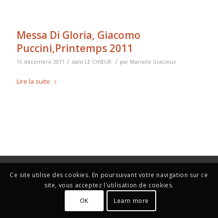
Messa Di Gloria, Giacomo
Puccini,Printemps 2011
/
/
15 décembre 2011
dans
LE CHŒUR
par
Marielle Gracieux
Lire la suite
Ce site utilise des cookies. En poursuivant votre navigation sur ce
site, vous acceptez l'utilisation de cookies.
OK
Learn more