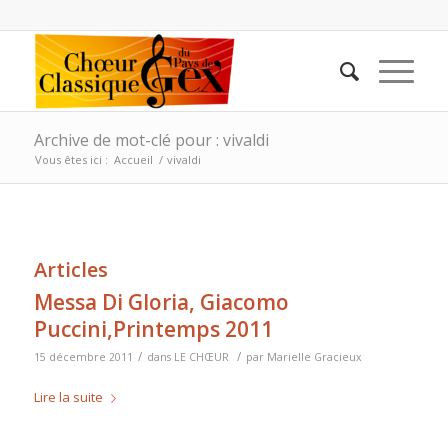
Archive de mot-clé pour : vivaldi
Vous êtes ici :
Accueil
/
vivaldi
Articles
Messa Di Gloria, Giacomo
Puccini,Printemps 2011
/
/
15 décembre 2011
dans
LE CHŒUR
par
Marielle Gracieux
Lire la suite